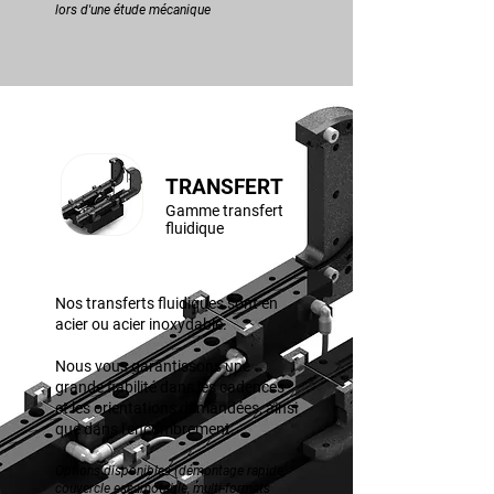
lors d'une étude mécanique
TRANSFERT
Gamme transfert
fluidique
Nos transferts fluidiques sont en
acier ou acier inoxydable.
Nous vous garantissons une
grande fiabilité dans les cadences
et les orientations demandées, ainsi
que dans l'encombrement.
Options disponibles (démontage rapide,
couvercle escamotable, multi-formats