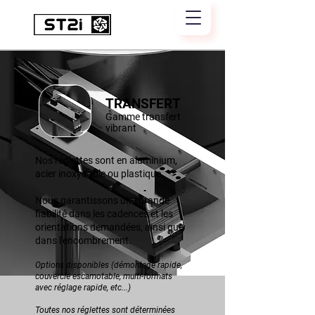
TRANSFERT
Gamme transfert
vibrant
Nos réglettes sont en aluminium,
acier inoxydable ou plastique,
Nous garantissons une grande
fiabilité dans les cadences et les
orientations demandées, ainsi que
dans l'encombrement.
Options disponibles (démontage rapide,
couvercle escamotable, multi-formats
avec réglage rapide, etc...)
Toutes nos réglettes sont déterminées