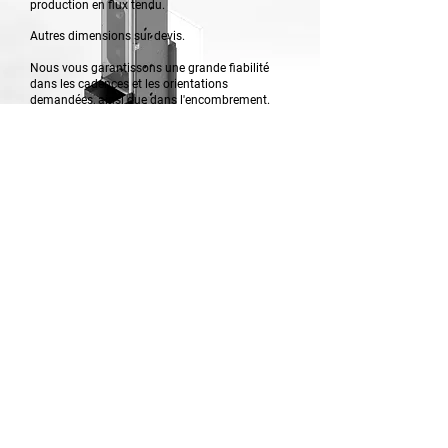
production en flux tendu.
Autres dimensions sur devis.
Nous vous garantissons une grande fiabilité
dans les cadences et les orientations
demandées, ainsi que dans l'encombrement.
Options disponibles (démontage rapide,
couvercle escamotable, tendeur de bande
automatique, détection de niveau mini etc...)
.
Tous nos volumes d'auge sont déterminés lors
d'une étude mécanique
TRANSFERT
Gamme transfert motorisé