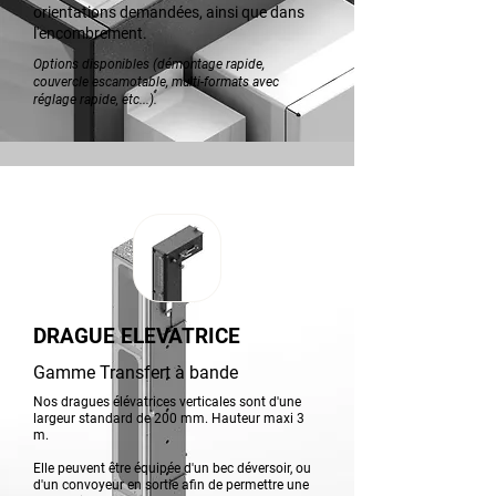
orientations demandées, ainsi que dans
l'encombrement.
Options disponibles (démontage rapide,
couvercle escamotable, multi-formats avec
réglage rapide, etc...).
DRAGUE ELEVATRICE
Gamme Transfert à bande
Nos dragues élévatrices verticales sont d'une
largeur standard de 200 mm. Hauteur maxi 3
m.
Elle peuvent être équipée d'un bec déversoir, ou
d'un convoyeur en sortie afin de permettre une